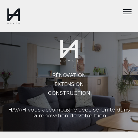
Nos métiers
Votre projet
Qualité & méthode
Notre histoire
RÉNOVATION
Réalisations
EXTENSION
FAQ
CONSTRUCTION
Contact
HAVAH vous accompagne avec sérénité dans
la rénovation de votre bien