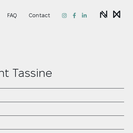
FAQ
Contact
Découvrir
Découvrir
édiée.
 dédiée.
t Tassine