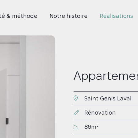
ité & méthode
Notre histoire
Réalisations
Professionnels ?
Mobilier sur mesure ?
Découvrez notre offre d
Découvrez notre offre
Appartemen
Saint Genis Laval
Rénovation
86m²