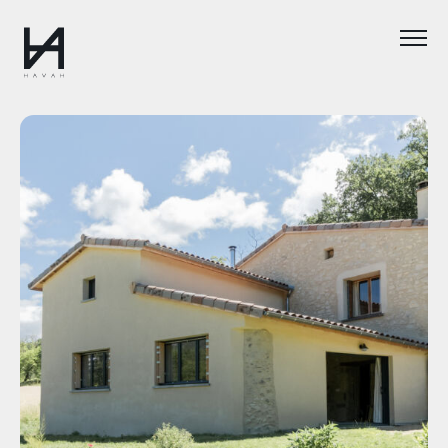
Nos métiers
Votre projet
Qualité & méthode
Notre histoire
Réalisations
FAQ
Contact